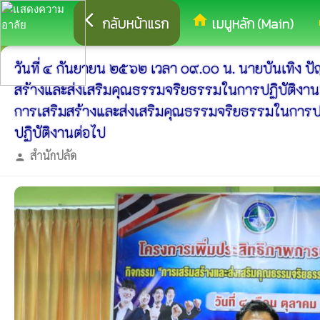
arrow_back_ios
home
eq
กลับหน้าแรก
เมนูหลัก (Main)
วันที่ ๔ กันยายน ๒๕๖๒ เวลา ๐๙.๐๐ น. นายบันเทิง 
สร้างและส่งเสริมคุณธรรมจริยธรรมในการปฏิบัติงาน" โ
การเสริมสร้างและส่งเสริมคุณธรรมจริยธรรมในการปฏิ
ปฏิบัติงานต่อไป
สำนักปลัด
person