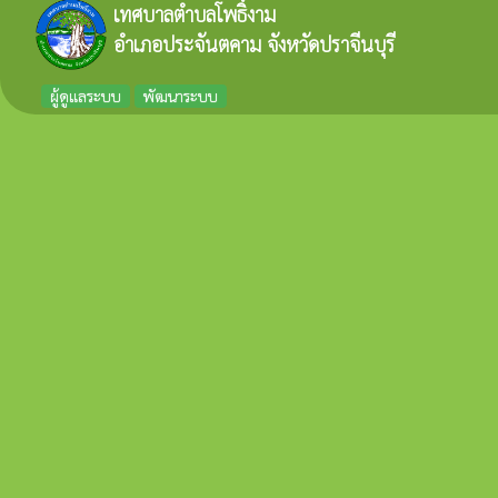
เทศบาลตำบลโพธิ์งาม
อำเภอประจันตคาม จังหวัดปราจีนบุรี
ผู้ดูแลระบบ
พัฒนาระบบ