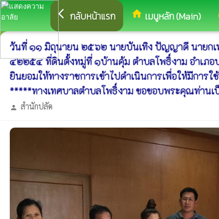
arrow_back_ios
home
eq
กลับหน้าแรก
เมนูหลัก (Main)
วันที่ ๑๑ มิถุนายน ๒๕๖๒ นายบันเทิง ปัญญาดี นาย
๔๒๒๕๔ ที่ดินตั้งหมู่ที่ ๑บ้านคุ้ม ตำบลโพธิ์งาม อำเภ
ยินยอมให้ทางราชการเข้าไปดำเนินการเพื่อให้มีการใช
*****ทางเทศบาลตำบลโพธิ์งาม ขอขอบพระคุณท่านเป็นอย
สำนักปลัด
person