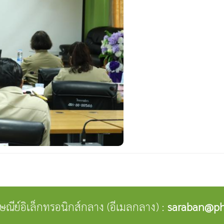
ปรษณีย์อิเล็กทรอนิกส์กลาง (อีเมลกลาง) :
saraban@ph