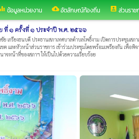
ualizer
cloud_download
account_box
ข้อมูลหน่วยงาน
อัตลักษณ์ท้องถิ่น
ส่วนราช
ี่ ๑ ครั้งที่ ๑ ประจำปี พ.ศ. ๒๕๖๖
ย เกรียงธนบดี ประธานสภาเทศบาลตำบลโพธิ์งาม เปิดการประชุมสภาเทศบ
 เขต และหัวหน้าส่วนราชการ เข้าร่วมประชุมโดยพร้อมเพรียงกัน เพื่
นาจหน้าที่ของสภาฯ ให้เป็นไปด้วยความเรียบร้อย