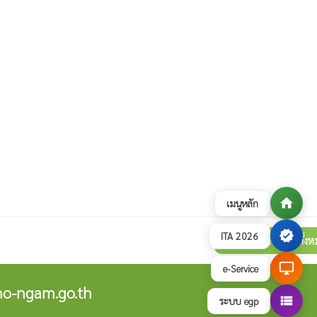
home
เมนูหลัก
verified
ITA 2026
ดูภาพกิจกรรมทั้ง
collections
desktop_windows
e-Service
o-ngam.go.th
view_list
ระบบ egp