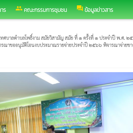
group
forum
การ
คณะกรรมการชุมชน
ข้อมูลข่าวสาร
าลตำบลโพธิ์งาม สมัยวิสามัญ สมัย ที่ ๑ ครั้งที่ ๑ ประจำปี พ.ศ. ๒
อพิจารณาขออนุมัติโอนงบประมาณรายจ่ายประจำปี ๒๕๖๖ พิจารณาจ่ายขาด