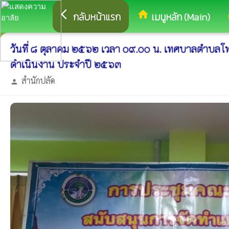
arrow_back_ios
home
eq
กลับหน้าแรก
เมนูหลัก (Main)
วันที่ ๘ ตุลาคม ๒๕๖๒ เวลา ๐๙.๐๐ น. เทศบาลตำบ
ดำเนินงาน ประจำปี ๒๕๖๓
สำนักปลัด
person