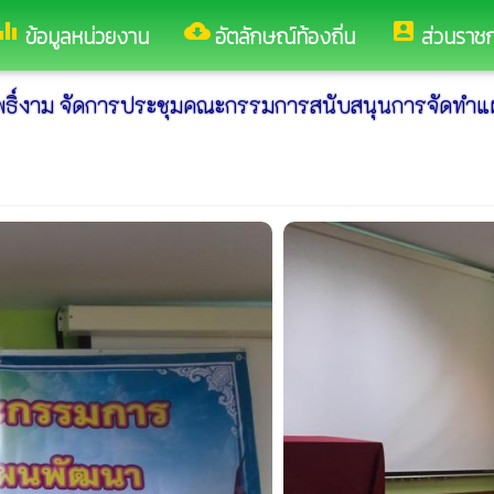
ualizer
cloud_download
account_box
ข้อมูลหน่วยงาน
อัตลักษณ์ท้องถิ่น
ส่วนราช
ลโพธิ์งาม จัดการประชุมคณะกรรมการสนับสนุนการจัดท