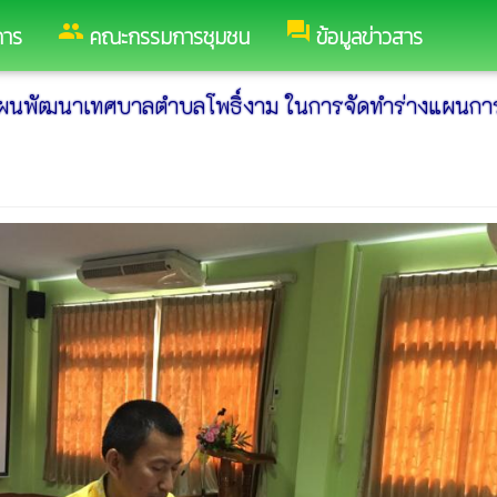
group
forum
การ
คณะกรรมการชุมชน
ข้อมูลข่าวสาร
ำแผนพัฒนาเทศบาลตำบลโพธิ์งาม ในการจัดทำร่างแผนกา