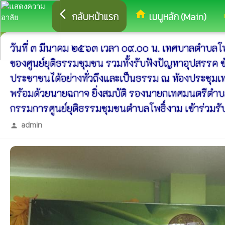
arrow_back_ios
home
eq
กลับหน้าแรก
เมนูหลัก (Main)
วันที่ ๓ มีนาคม ๒๕๖๓ เวลา ๐๙.๐๐ น. เทศบาลตำบลโ
ของศูนย์ยุติธรรมชุมชน รวมทั้งรับฟังปัญหาอุปสรรค 
ประชาชนได้อย่างทั่วถึงและเป็นธรรม ณ ห้องประชุม
พร้อมด้วยนายฉกาจ ยิ่งสมบัติ รองนายกเทศมนตรีตำ
กรรมการศูนย์ยุติธรรมชุมชนตำบลโพธิ์งาม เข้าร่วมรับ
admin
person