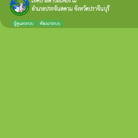
เทศบาลตำบลโพธิ์งาม
อำเภอประจันตคาม จังหวัดปราจีนบุรี
ผู้ดูแลระบบ
พัฒนาระบบ