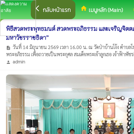
arrow_back_ios
home
eq
กลับหน้าแรก
เมนูหลัก (Main)
พิธีสวดพระพุทธมนต์ สวดพระอภิธรรม และเจริญจิตตภา
มหาวัชรราชธิดา”
วันที่ 14 มิถุนายน 2569 เวลา 16.00 น. ณ วัดป่าบ้านโง้ง ตำบลโ
description
พระอภิธรรม เพื่อถวายเป็นพระกุศล สมเด็จพระเจ้าลูกเธอ เจ้าฟ้าพัช
admin
person