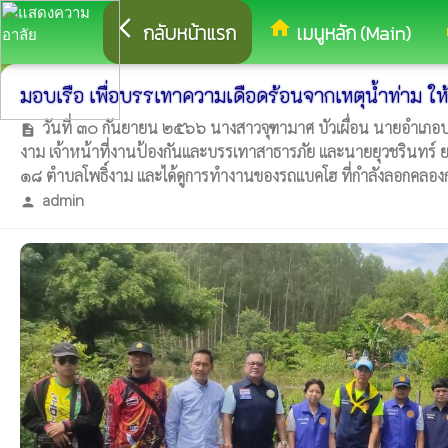
arrow_back_ios
home
eq
กลับหน้าแรก
เมนูหลัก (Main)
มอบเรือ เพื่อบรรเทาความเดือดร้อนจากเหตุน้ำท่าม 
วันที่ ๓๐ กันยายน ๒๕๖๖ นางสาวจุฑามาศ บัวเผื่อน นายอำเภอ
description
งาม เจ้าหน้าที่งานป้องกันและบรรเทาสาธารภัย และนายยุวชรินทร์ ยอด
๑๘ ตำบลโพธิ์งาม และได้ดูการทำงานของรถแบคโฮ ที่กำลังลอกคลองกำ
admin
person