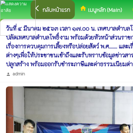
arrow_back_ios
home
eq
กลับหน้าแรก
เมนูหลัก (Main)
วันที่ ๔ มีนาคม ๒๕๖๓ เวลา ๑๗.๐๐ น. เทศบาลตำบลโพธิ
ปลัดเทศบาลตำบลโพธิ์งาม พร้อมด้วยหัวหน้าส่วนราชกา
เรื่องการควบคุมการเลี้ยงหรือปล่อยสัตว์ พ.ศ....... แ
ต่างๆเพื่อให้ประชาชนเข้าถึงและรับทราบข้อมูลข่าวสา
ปลูกสร้าง พร้อมออกรับชำระภาษีและค่าธรรมเนียมต่า
admin
person