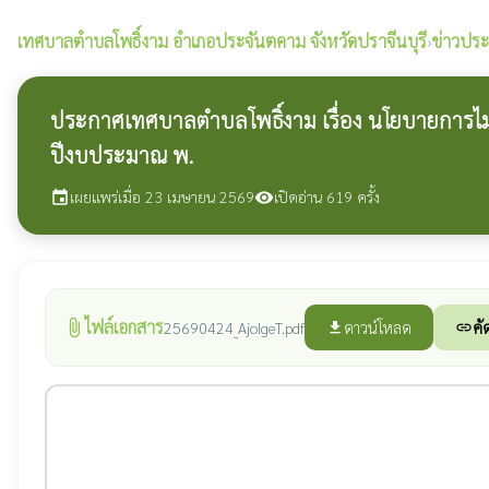
เทศบาลตำบลโพธิ์งาม
อำเภอประจันตคาม จังหวัดปราจีนบุรี
›
ข่าวประ
ประกาศเทศบาลตำบลโพธิ์งาม เรื่อง นโยบายการไม่
ปีงบประมาณ พ.
เผยแพร่เมื่อ 23 เมษายน 2569
เปิดอ่าน 619 ครั้ง
event
visibility
ไฟล์เอกสาร
attach_file
ดาวน์โหลด
คั
25690424_AjoIgeT.pdf
file_download
link