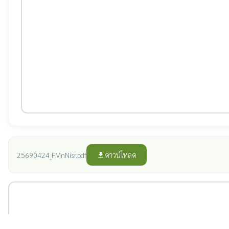
ดาวน์โหลด
25690424_FMnNisr.pdf
file_download