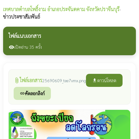
เทศบาลตำบลโพธิ์งาม
อำเภอประจันตคาม จังหวัดปราจีนบุรี
›
ข่าวประชาสัมพันธ์
ไฟล์แนบเอกสาร
เปิดอ่าน 35 ครั้ง
visibility
ไฟล์เอกสาร
attach_file
ดาวน์โหลด
25690609_tee7vmx.png
file_download
คัดลอกลิงก์
link