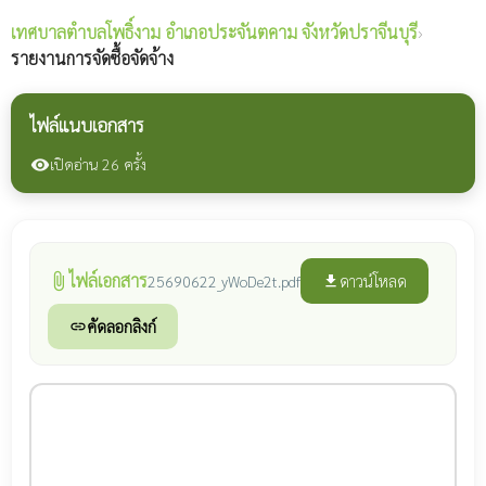
เทศบาลตำบลโพธิ์งาม
อำเภอประจันตคาม จังหวัดปราจีนบุรี
›
รายงานการจัดซื้อจัดจ้าง
ไฟล์แนบเอกสาร
เปิดอ่าน 26 ครั้ง
visibility
ไฟล์เอกสาร
attach_file
ดาวน์โหลด
25690622_yWoDe2t.pdf
file_download
คัดลอกลิงก์
link