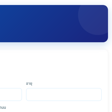
อายุ
ถนน