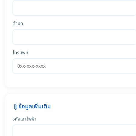
ตำบล
โทรศัพท์
ข้อมูลเพิ่มเติม
attach_file
รหัสเสาไฟฟ้า