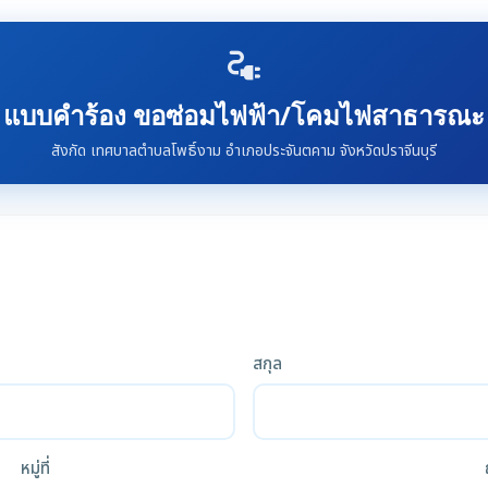
electrical_services
แบบคำร้อง ขอซ่อมไฟฟ้า/โคมไฟสาธารณะ
สังกัด เทศบาลตำบลโพธิ์งาม อำเภอประจันตคาม จังหวัดปราจีนบุรี
สกุล
หมู่ที่