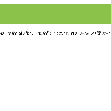
ขตเทศบาลตำบลโพธิ์งาม ประจำปีงบประมาณ พ.ศ. 2566 โดยวิธีเฉพ