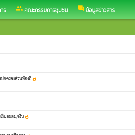
group
forum
การ
คณะกรรมการชุมชน
ข้อมูลข่าวสาร
รปกครองส่วนท้องถิ
whatshot
ยเงินสะสม/เงิน
whatshot