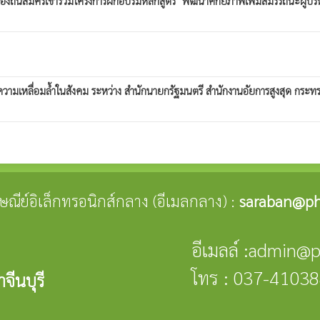
งถิ่นสมัครเข้าร่วมโครงการฝึกอบรมหลักสูตร "พัฒนาศักยภาพเพิ่มสมรรถนะผู้บร
วามเหลื่อมล้ำในสังคม ระหว่าง สำนักนายกรัฐมนตรี สำนักงานอัยการสูงสุด กระ
ปรษณีย์อิเล็กทรอนิกส์กลาง (อีเมลกลาง) :
saraban@ph
อีเมลล์ :admin@
โทร : 037-4103
จีนบุรี