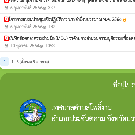
ขอความอนุเคราะห์ประชาสัมพันธ์ และขอเชิญบุคลากรองค์กรปกครองส่วนท้อ
6 กุมภาพันธ์ 2566
337
event
visibility
โครงการอบรมประชุมเชิงปฏิบัติการ ประจำปีงบประมาณ พ.ศ. 2566
whatshot
6 กุมภาพันธ์ 2566
182
event
visibility
บันทึกข้อตกลงความร่วมมือ (MOU) ว่าด้วยการอำนวยความยุติธรรมเพื่อลดค
10 ตุลาคม 2564
1053
event
visibility
1
1 - 8 (ทั้งหมด 8 รายการ)
ที่อยู่ไ
เทศบาลตำบลโพธิ์งาม
อำเภอประจันตคาม จังหวัดปรา