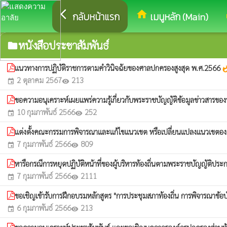
arrow_back_ios
home
eq
กลับหน้าแรก
เมนูหลัก (Main)
หนังสือประชาสัมพันธ์
folder
เเนวทางการปฏิบัติราชการตามคำวินิจฉัยของศาลปกครองสูงสุด พ.ศ.2566
whats
2 ตุลาคม 2567
213
event
visibility
ขอความอนุเคราะห์เผยแพร่ความรู้เกี่ยวกับพระราชบัญญัติข้อมูลข่าวสารข
10 กุมภาพันธ์ 2566
252
event
visibility
แต่งตั้งคณะกรรมการพิจารณาและแก้ไขแนวเขต หรือเปลี่ยนแปลงแนวเขตองค
7 กุมภาพันธ์ 2566
809
event
visibility
หารือกรณีการหยุดปฏิบัติหน้าที่ของผู้บริหารท้องถิ่นตามพระราชบัญญัติป
7 กุมภาพันธ์ 2566
2111
event
visibility
ขอเชิญเข้ารับการฝึกอบรมหลักสูตร "การประชุมสภาท้องถิ่น การพิจารณาข้
6 กุมภาพันธ์ 2566
213
event
visibility