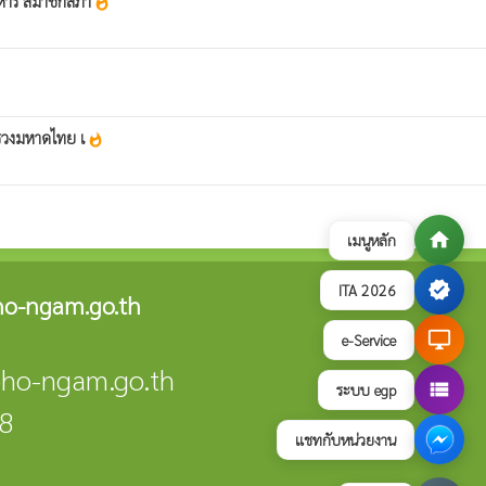
ิหาร สมาชิกสภา
whatshot
ทรวงมหาดไทย เ
whatshot
home
เมนูหลัก
verified
ITA 2026
o-ngam.go.th
desktop_windows
e-Service
pho-ngam.go.th
view_list
ระบบ egp
88
แชทกับหน่วยงาน