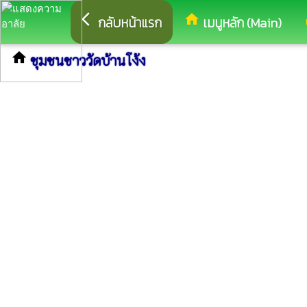
arrow_back_ios
home
eq
กลับหน้าแรก
เมนูหลัก (Main)
home
ชุมชนชาววัดบ้านโง้ง