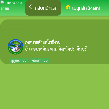
arrow_back_ios
home
eq
กลับหน้าแรก
เมนูหลัก (Main)
เทศบาลตำบลโพธิ์งาม
อำเภอประจันตคาม จังหวัดปราจีนบุรี
ผู้ดูแลระบบ
พัฒนาระบบ