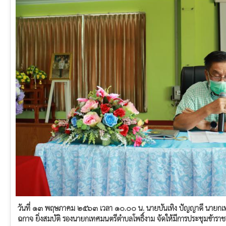
วันที่ ๑๓ พฤษภาคม ๒๕๖๓ เวลา ๑๐.๐๐ น. นายบันเทิง ปัญญาดี นายกเ
ฉกาจ ยิ่งสมบัติ รองนายกเทศมนตรีตำบลโพธิ์งาม จัดให้มีการประชุมข้าราช