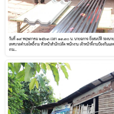
วันที่ ๑๙ พฤษภาคม ๒๕๖๓ เวลา ๑๓.๓๐ น. นายฉกาจ ยิ่งสมบัติ รองนาย
เทศบาลตำบลโพธิ์งาม หัวหน้าสำนักปลัด พนักงาน เจ้าหน้าที่งานป้องกัน
งาม...