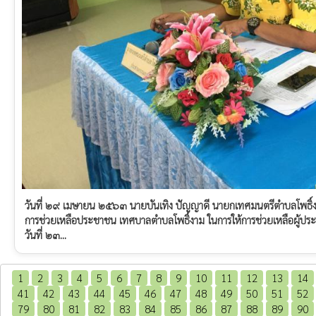
วันที่ ๒๙ เมษายน ๒๕๖๓ นายบันเทิง ปัญญาดี นายกเทศมนตรีตำบลโพธิ
การช่วยเหลือประชาชน เทศบาลตำบลโพธิ์งาม ในการให้การช่วยเหลือผู้ประ
วันที่ ๒๓...
1
2
3
4
5
6
7
8
9
10
11
12
13
14
41
42
43
44
45
46
47
48
49
50
51
52
79
80
81
82
83
84
85
86
87
88
89
90