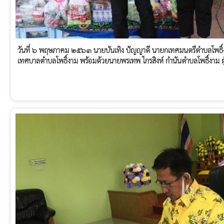
วันที่ ๖ พฤษภาคม ๒๕๖๓ นายบันเทิง ปัญญาดี นายกเทศมนตรีตำบลโพธิ์งาม
เทศบาลตำบลโพธิ์งาม พร้อมด้วยนายพรเทพ ไกรสิงห์ กำนันตำบลโพธิ์งาม ผู้ใ