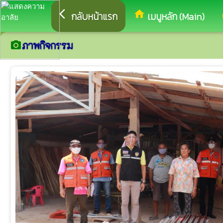
arrow_back_ios
home
eq
กลับหน้าแรก
เมนูหลัก (Main)
ภาพกิจกรรม
camera_alt