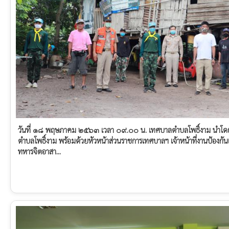
วันที่ ๑๘ พฤษภาคม ๒๕๖๓ เวลา ๐๙.๐๐ น. เทศบาลตำบลโพธิ์งาม นำโดยพันจ
ตำบลโพธิ์งาม พร้อมด้วยหัวหน้าส่วนราชการเทศบาลฯ เจ้าหน้าที่งานป้องก
ทหารจิตอาสา...