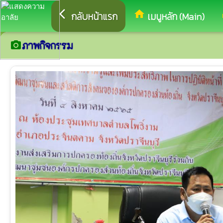
arrow_back_ios
home
eq
กลับหน้าแรก
เมนูหลัก (Main)
ภาพกิจกรรม
camera_alt