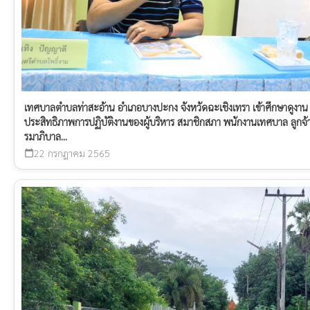
เทศบาลตำบลท่าสะอ้าน อำเภอบางปะกง จังหวัดฉะเชิงเทรา เข้าศึกษาดูงา
ประสิทธิภาพการปฏิบัติงานของผู้บริหาร สมาชิกสภา พนักงานเทศบาล ลูก
รมาภิบาล...
22 กรกฎาคม 2565
calendar_today