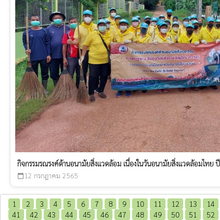
กิจกรรมรณรงค์ด้านอนามัยสิ่งแวดล้อม เนื่องในวันอนามัยสิ่งแวดล้อมไทย
12 กรกฎาคม 2565
calendar_today
1
2
3
4
5
6
7
8
9
10
11
12
13
14
41
42
43
44
45
46
47
48
49
50
51
52