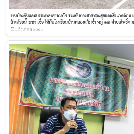
งานป้องกันและบรรเทาสาธารณภัย ร่วมกับกองสาธารณสุขและสิ่งแวดล้อม
ล้างด้วยน้ำยาฆ่าเชื้อ ให้กับโรงเรียนบ้านคลองแก้มช้ำ หมู่ ๑๓ ตำบลโพธิ์งาม
1 สิงหาคม 2565
calendar_today