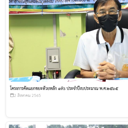
โครงการคัดแยกขยะด้วยหลัก ๓Rs ประจำปีงบประมาณ พ.ศ.๒๕๖๕
2 สิงหาคม 2565
calendar_today